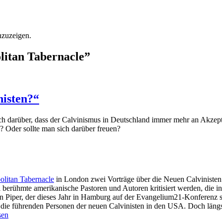
nzuzeigen.
litan Tabernacle
”
nisten?“
ch darüber, dass der Calvinismus in Deutschland immer mehr an Akzep
 Oder sollte man sich darüber freuen?
litan Tabernacle
in London zwei Vorträge über die Neuen Calvinisten.
wei berühmte amerikanische Pastoren und Autoren kritisiert werden, die 
ohn Piper, der dieses Jahr in Hamburg auf der Evangelium21-Konferenz
ie führenden Personen der neuen Calvinisten in den USA. Doch längst ni
sen