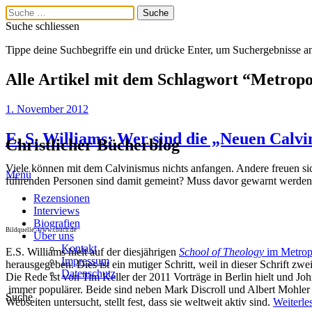
Suche schliessen
Tippe deine Suchbegriffe ein und drücke Enter, um Suchergebnisse a
Alle Artikel mit dem Schlagwort “
Metropo
1. November 2012
E. S. Williams: Wer sind die „Neuen Calvi
Christlicher Bücherblog
Viele können mit dem Calvinismus nichts anfangen. Andere freuen si
Menü
führenden Personen sind damit gemeint? Muss davor gewarnt werden?
Rezensionen
Interviews
Biografien
Bild­quelle: www.cbuch.de
Über uns
Kontakt
E.S. Williams hielt auf der diesjährigen
School of Theology
im Metropo
Impressum
herausgegeben. Dies ist ein mutiger Schritt, weil in dieser Schrift z
Datenschutz
Die Rede ist von Tim Keller der 2011 Vorträge in Berlin hielt und J
immer populärer. Beide sind neben Mark Discroll und Albert Mohler d
Suche
Webseiten untersucht, stellt fest, dass sie weltweit aktiv sind.
Weiterle