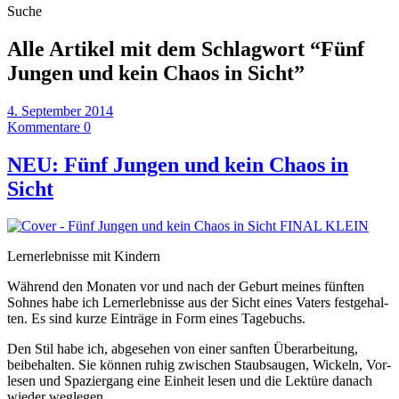
Suche
Alle Artikel mit dem Schlagwort “
Fünf
Jungen und kein Chaos in Sicht
”
4. September 2014
Kommentare 0
NEU: Fünf Jungen und kein Chaos in
Sicht
Lernerlebnisse mit Kindern
Während den Monaten vor und nach der Geburt meines fün­ften
Sohnes habe ich Lern­erleb­nisse aus der Sicht eines Vaters fest­ge­hal­
ten. Es sind kurze Ein­träge in Form eines Tagebuchs.
Den Stil habe ich, abge­se­hen von einer san­ften Überar­beitung,
beibehal­ten. Sie kön­nen ruhig zwis­chen Staub­saugen, Wick­eln, Vor­
lesen und Spazier­gang eine Ein­heit lesen und die Lek­türe danach
wieder weglegen.